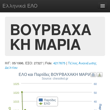
Ελληνικά ΕΛΟ
Περί
ΒΟΥΡΒΑΧΑ
ΚΗ ΜΑΡΙΑ
chesstu.be @ discord
Login
Η/Γ: 05/1996, ΕΣΟ: 27327 | Fide:
4217675
|
Τέλος Ανανέωσης
Δελτίου
ΕΛΟ και Παρτίδες ΒΟΥΡΒΑΧΑΚΗ ΜΑΡΙΑ
Source: chessfed.gr
1025
60
1020
50
Παρτίδες
1015
40
ΕΛΟ