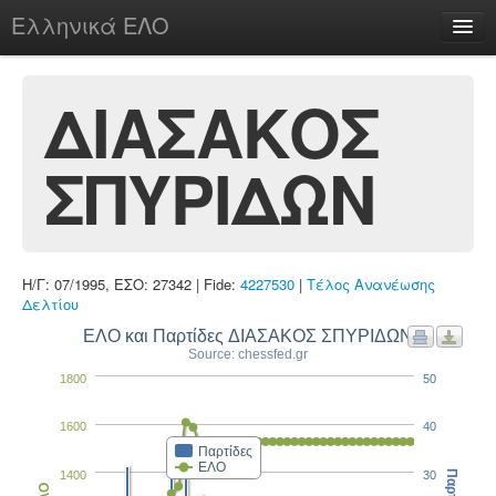
Ελληνικά ΕΛΟ
Περί
ΔΙΑΣΑΚΟΣ
ΣΠΥΡΙΔΩΝ
chesstu.be @ discord
Login
Η/Γ: 07/1995, ΕΣΟ: 27342 | Fide:
4227530
|
Τέλος Ανανέωσης
Δελτίου
ΕΛΟ και Παρτίδες ΔΙΑΣΑΚΟΣ ΣΠΥΡΙΔΩΝ
Source: chessfed.gr
1800
50
1600
40
Παρτίδες
ΕΛΟ
1400
30