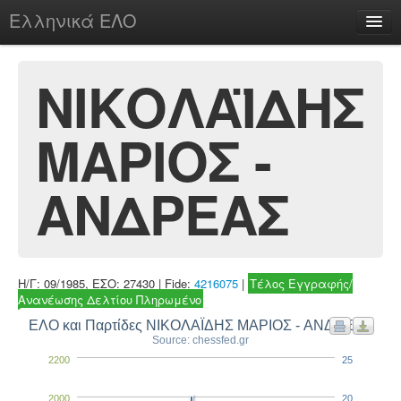
Ελληνικά ΕΛΟ
Περί
ΝΙΚΟΛΑΪΔΗΣ
ΜΑΡΙΟΣ -
chesstu.be @ discord
Login
ΑΝΔΡΕΑΣ
Η/Γ: 09/1985, ΕΣΟ: 27430 | Fide:
4216075
|
Τέλος Εγγραφής/
Ανανέωσης Δελτίου Πληρωμένο
ΕΛΟ και Παρτίδες ΝΙΚΟΛΑΪΔΗΣ ΜΑΡΙΟΣ - ΑΝΔΡΕΑΣ
Source: chessfed.gr
2200
25
2000
20