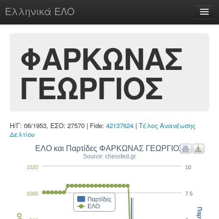
Ελληνικά ΕΛΟ
Περί
ΦΑΡΚΩΝΑΣ
ΓΕΩΡΓΙΟΣ
chesstu.be @ discord
Login
Η/Γ: 06/1953, ΕΣΟ: 27570 | Fide:
42137624
|
Τέλος Ανανέωσης
Δελτίου
ΕΛΟ και Παρτίδες ΦΑΡΚΩΝΑΣ ΓΕΩΡΓΙΟΣ
Source: chessfed.gr
1020
10
1000
7.5
Παρτίδες
ΕΛΟ