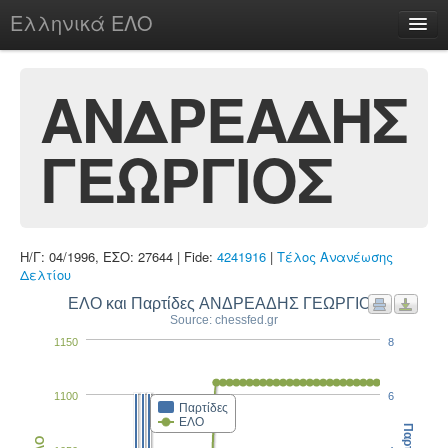
Ελληνικά ΕΛΟ
Περί
ΑΝΔΡΕΑΔΗΣ
ΓΕΩΡΓΙΟΣ
chesstu.be @ discord
Login
Η/Γ: 04/1996, ΕΣΟ: 27644 | Fide:
4241916
|
Τέλος Ανανέωσης
Δελτίου
ΕΛΟ και Παρτίδες ΑΝΔΡΕΑΔΗΣ ΓΕΩΡΓΙΟΣ
Source: chessfed.gr
1150
8
1100
6
Παρτίδες
ΕΛΟ