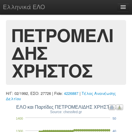
Ελληνικά ΕΛΟ
Περί
ΠΕΤΡΟΜΕΛΙ
ΔΗΣ
chesstu.be @ discord
Login
ΧΡΗΣΤΟΣ
Η/Γ: 02/1992, ΕΣΟ: 27726 | Fide:
4226887
|
Τέλος Ανανέωσης
Δελτίου
ΕΛΟ και Παρτίδες ΠΕΤΡΟΜΕΛΙΔΗΣ ΧΡΗΣΤΟΣ
Source: chessfed.gr
1400
50
1300
40