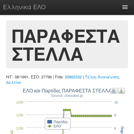
Ελληνικά ΕΛΟ
Περί
ΠΑΡΑΦΕΣΤΑ
ΣΤΕΛΛΑ
chesstu.be @ discord
Login
Η/Γ: 08/1991, ΕΣΟ: 27796 | Fide:
25862332
|
Τέλος Ανανέωσης
Δελτίου
ΕΛΟ και Παρτίδες ΠΑΡΑΦΕΣΤΑ ΣΤΕΛΛΑ
Source: chessfed.gr
1200
10
1150
8
Παρτίδες
ΕΛΟ
1100
6