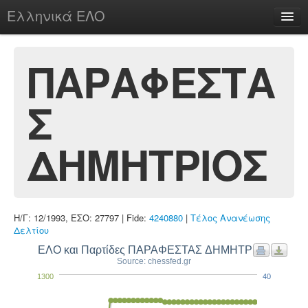
Ελληνικά ΕΛΟ
Περί
ΠΑΡΑΦΕΣΤΑ
Σ
chesstu.be @ discord
Login
ΔΗΜΗΤΡΙΟΣ
Η/Γ: 12/1993, ΕΣΟ: 27797 | Fide:
4240880
|
Τέλος Ανανέωσης
Δελτίου
ΕΛΟ και Παρτίδες ΠΑΡΑΦΕΣΤΑΣ ΔΗΜΗΤΡΙΟΣ
Source: chessfed.gr
1300
40