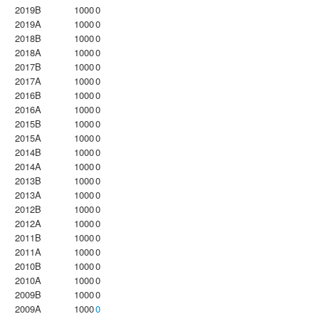
2019B
1000
0
2019A
1000
0
2018B
1000
0
2018A
1000
0
2017B
1000
0
2017A
1000
0
2016B
1000
0
2016A
1000
0
2015B
1000
0
2015A
1000
0
2014B
1000
0
2014A
1000
0
2013B
1000
0
2013A
1000
0
2012B
1000
0
2012A
1000
0
2011B
1000
0
2011A
1000
0
2010B
1000
0
2010A
1000
0
2009B
1000
0
2009A
1000
0