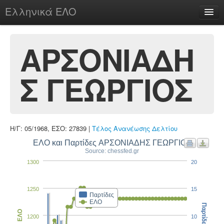
Ελληνικά ΕΛΟ
Περί
ΑΡΣΟΝΙΑΔΗ
Σ ΓΕΩΡΓΙΟΣ
chesstu.be @ discord
Login
Η/Γ: 05/1968, ΕΣΟ: 27839 |
Τέλος Ανανέωσης Δελτίου
ΕΛΟ και Παρτίδες ΑΡΣΟΝΙΑΔΗΣ ΓΕΩΡΓΙΟΣ
Source: chessfed.gr
1300
20
1250
15
Παρτίδες
ΕΛΟ
Παρτίδες
ΕΛΟ
1200
10