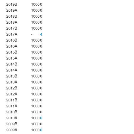
2019B
1000
0
2019A
1000
0
2018B
1000
0
2018A
1000
0
2017B
1000
0
2017A
-
4
2016B
1000
0
2016A
1000
0
2015B
1000
0
2015A
1000
0
2014B
1000
0
2014A
1000
0
2013B
1000
0
2013A
1000
0
2012B
1000
0
2012A
1000
0
2011B
1000
0
2011A
1000
0
2010B
1000
0
2010A
1000
0
2009B
1000
0
2009A
1000
0