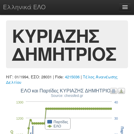
Ελληνικά ΕΛΟ
Περί
ΚΥΡΙΑΖΗΣ
ΔΗΜΗΤΡΙΟΣ
chesstu.be @ discord
Login
Η/Γ: 01/1994, ΕΣΟ: 28031 | Fide:
4215036
|
Τέλος Ανανέωσης
Δελτίου
ΕΛΟ και Παρτίδες ΚΥΡΙΑΖΗΣ ΔΗΜΗΤΡΙΟΣ
Source: chessfed.gr
1300
40
1200
30
Παρτίδες
ΕΛΟ