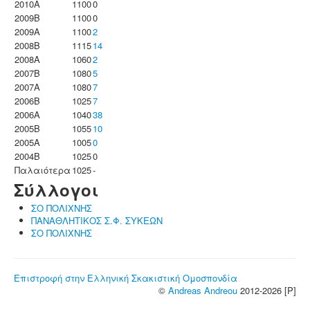
2010A
1100
0
2009B
1100
0
2009A
1100
2
2008B
1115
14
2008A
1060
2
2007B
1080
5
2007A
1080
7
2006B
1025
7
2006A
1040
38
2005B
1055
10
2005A
1005
0
2004B
1025
0
Παλαιότερα
1025
-
Σύλλογοι
ΣΟ ΠΟΛΙΧΝΗΣ
ΠΑΝΑΘΛΗΤΙΚΟΣ Σ.Φ. ΣΥΚΕΩΝ
ΣΟ ΠΟΛΙΧΝΗΣ
Επιστροφή στην Ελληνική Σκακιστική Ομοσπονδία
©
Andreas Andreou
2012-2026 [P]