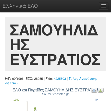
Ελληνικά ΕΛΟ
Περί
ΣΑΜΟΥΗΛΙΔ
ΗΣ
chesstu.be @ discord
Login
ΕΥΣΤΡΑΤΙΟΣ
Η/Γ: 09/1996, ΕΣΟ: 28055 | Fide:
4225503
|
Τέλος Ανανέωσης
Δελτίου
ΕΛΟ και Παρτίδες ΣΑΜΟΥΗΛΙΔΗΣ ΕΥΣΤΡΑΤΙΟΣ
Source: chessfed.gr
1150
40