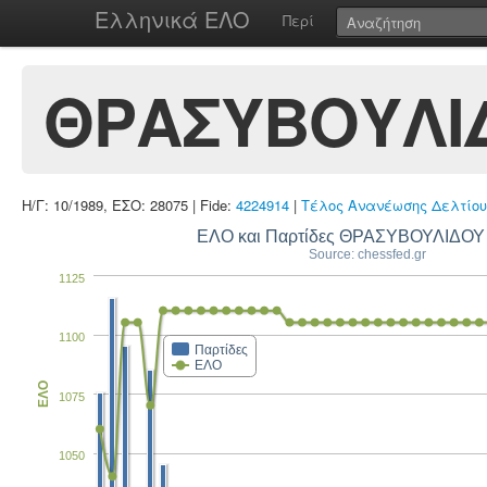
Ελληνικά ΕΛΟ
Περί
ΘΡΑΣΥΒΟΥΛΙ
Η/Γ: 10/1989, ΕΣΟ: 28075 | Fide:
4224914
|
Τέλος Ανανέωσης Δελτίου
ΕΛΟ και Παρτίδες ΘΡΑΣΥΒΟΥΛΙΔΟ
Source: chessfed.gr
1125
1100
Παρτίδες
ΕΛΟ
ΕΛΟ
1075
1050