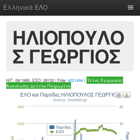
Ελληνικά ΕΛΟ
Περί
ΗΛΙΟΠΟΥΛΟ
Σ ΓΕΩΡΓΙΟΣ
chesstu.be @ discord
Login
Η/Γ: 06/1995, ΕΣΟ: 28132 | Fide:
4221494
|
Τέλος Εγγραφής/
Ανανέωσης Δελτίου Πληρωμένο
ΕΛΟ και Παρτίδες ΗΛΙΟΠΟΥΛΟΣ ΓΕΩΡΓΙΟΣ
Source: chessfed.gr
1800
20
1600
15
Παρτίδες
ΕΛΟ