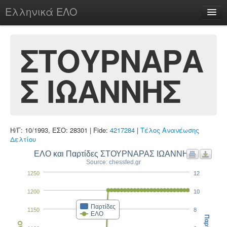
Ελληνικά ΕΛΟ
Περί
ΣΤΟΥΡΝΑΡΑ
Σ ΙΩΑΝΝΗΣ
chesstu.be @ discord
Login
Η/Γ: 10/1993, ΕΣΟ: 28301 | Fide:
4217284
|
Τέλος Ανανέωσης
Δελτίου
ΕΛΟ και Παρτίδες ΣΤΟΥΡΝΑΡΑΣ ΙΩΑΝΝΗΣ
Source: chessfed.gr
1250
12
1200
10
Παρτίδες
1150
8
ΕΛΟ