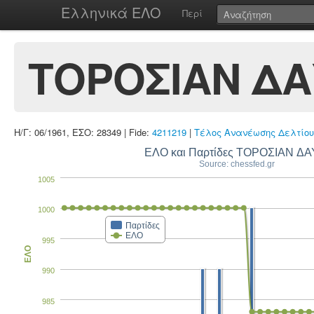
Ελληνικά ΕΛΟ
Περί
ΤΟΡΟΣΙΑΝ ΔΑ
Η/Γ: 06/1961, ΕΣΟ: 28349 | Fide:
4211219
|
Τέλος Ανανέωσης Δελτίου
ΕΛΟ και Παρτίδες ΤΟΡΟΣΙΑΝ ΔΑ
Source: chessfed.gr
1005
1000
Παρτίδες
ΕΛΟ
995
ΕΛΟ
990
985