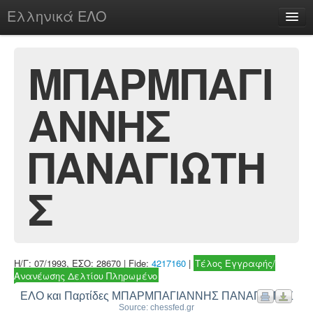
Ελληνικά ΕΛΟ
Περί
ΜΠΑΡΜΠΑΓΙ
ΑΝΝΗΣ
chesstu.be @ discord
Login
ΠΑΝΑΓΙΩΤΗ
Σ
Η/Γ: 07/1993, ΕΣΟ: 28670 | Fide:
4217160
|
Τέλος Εγγραφής/
Ανανέωσης Δελτίου Πληρωμένο
ΕΛΟ και Παρτίδες ΜΠΑΡΜΠΑΓΙΑΝΝΗΣ ΠΑΝΑΓΙΩΤΗΣ
Source: chessfed.gr