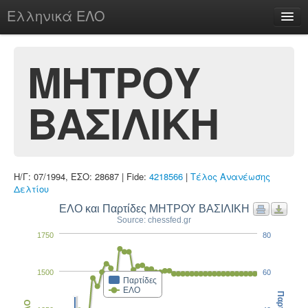
Ελληνικά ΕΛΟ
Περί
ΜΗΤΡΟΥ
ΒΑΣΙΛΙΚΗ
chesstu.be @ discord
Login
Η/Γ: 07/1994, ΕΣΟ: 28687 | Fide:
4218566
|
Τέλος Ανανέωσης
Δελτίου
ΕΛΟ και Παρτίδες ΜΗΤΡΟΥ ΒΑΣΙΛΙΚΗ
Source: chessfed.gr
1750
80
1500
60
Παρτίδες
ΕΛΟ