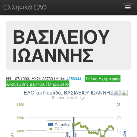
Ελληνικά ΕΛΟ
Περί
ΒΑΣΙΛΕΙΟΥ
ΙΩΑΝΝΗΣ
chesstu.be @ discord
Login
Η/Γ: 07/1993, ΕΣΟ: 28733 | Fide:
4256344
|
Τέλος Εγγραφής/
Ανανέωσης Δελτίου Πληρωμένο
ΕΛΟ και Παρτίδες ΒΑΣΙΛΕΙΟΥ ΙΩΑΝΝΗΣ
Source: chessfed.gr
1800
25
1600
20
Παρτίδες
ΕΛΟ
1400
15