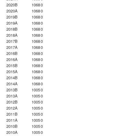
2020B
1068
0
2020A
1068
0
2019B
1068
0
2019A
1068
0
2018B
1068
0
2018A
1068
0
2017B
1068
0
2017A
1068
0
2016B
1068
0
2016A
1068
0
2015B
1068
0
2015A
1068
0
2014B
1068
0
2014A
1068
0
2013B
1005
0
2013A
1005
0
2012B
1005
0
2012A
1005
0
2011B
1005
0
2011A
1005
0
2010B
1005
0
2010A
1005
0