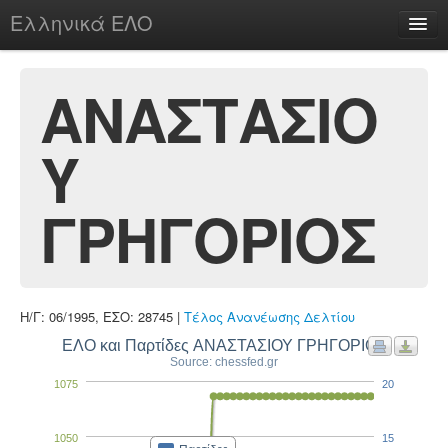
Ελληνικά ΕΛΟ
Περί
ΑΝΑΣΤΑΣΙΟ
Υ
chesstu.be @ discord
Login
ΓΡΗΓΟΡΙΟΣ
Η/Γ: 06/1995, ΕΣΟ: 28745 |
Τέλος Ανανέωσης Δελτίου
ΕΛΟ και Παρτίδες ΑΝΑΣΤΑΣΙΟΥ ΓΡΗΓΟΡΙΟΣ
Source: chessfed.gr
1075
20
1050
15