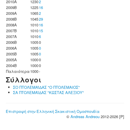
2010A
1230
2
2009B
1225
16
2009A
1065
2
2008B
1045
29
2008A
1010
16
2007B
1010
15
2007A
1010
6
2006B
1005
0
2006A
1005
0
2005B
1005
0
2005A
1000
0
2004B
1000
0
Παλαιότερα
1000
-
Σύλλογοι
ΣΟ ΠΤΟΛΕΜΑΪΔΑΣ "Ο ΠΤΟΛΕΜΑΙΟΣ"
ΣΑ ΠΤΟΛΕΜΑΪΔΑΣ "ΚΩΣΤΑΣ ΑΛΕΞΙΟΥ"
Επιστροφή στην Ελληνική Σκακιστική Ομοσπονδία
©
Andreas Andreou
2012-2026 [P]