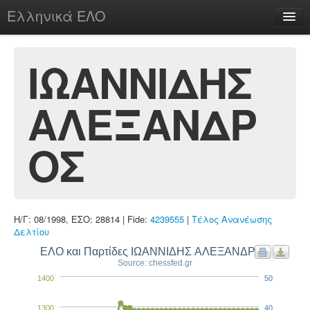
Ελληνικά ΕΛΟ
Περί
ΙΩΑΝΝΙΔΗΣ
ΑΛΕΞΑΝΔΡ
chesstu.be @ discord
Login
ΟΣ
Η/Γ: 08/1998, ΕΣΟ: 28814 | Fide:
4239555
|
Τέλος Ανανέωσης
Δελτίου
ΕΛΟ και Παρτίδες ΙΩΑΝΝΙΔΗΣ ΑΛΕΞΑΝΔΡΟΣ
Source: chessfed.gr
1400
50
1300
40