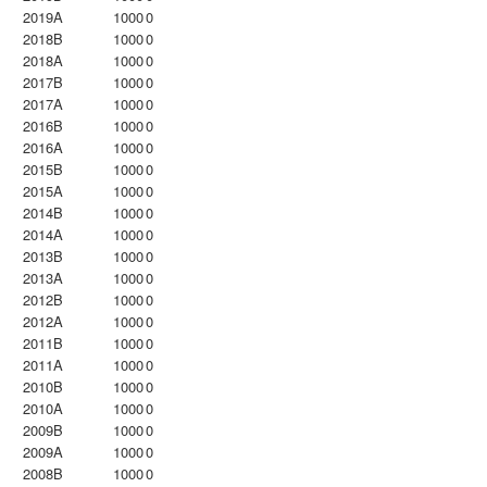
2019A
1000
0
2018B
1000
0
2018A
1000
0
2017B
1000
0
2017A
1000
0
2016B
1000
0
2016A
1000
0
2015B
1000
0
2015A
1000
0
2014B
1000
0
2014A
1000
0
2013B
1000
0
2013A
1000
0
2012B
1000
0
2012A
1000
0
2011B
1000
0
2011A
1000
0
2010B
1000
0
2010A
1000
0
2009B
1000
0
2009A
1000
0
2008B
1000
0