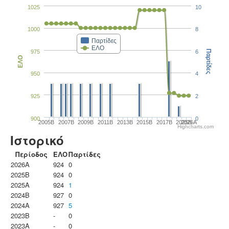
1025
10
1000
8
Παρτίδες
ΕΛΟ
975
6
Παρτίδες
ΕΛΟ
950
4
925
2
900
0
2005B
2007B
2009B
2011B
2013B
2015B
2017B
2025B
2026A
Highcharts.com
Ιστορικό
Περίοδος
ΕΛΟ
Παρτίδες
2026A
924
0
2025B
924
0
2025A
924
1
2024B
927
0
2024A
927
5
2023B
-
0
2023Α
-
0