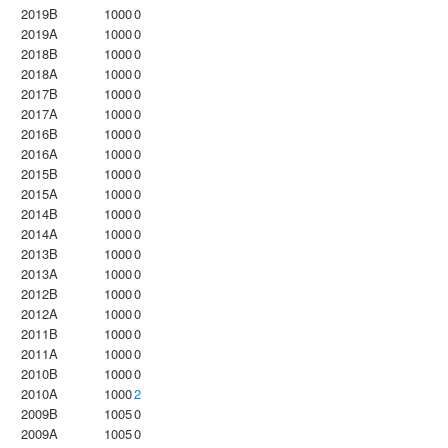
2019B
1000
0
2019A
1000
0
2018B
1000
0
2018A
1000
0
2017B
1000
0
2017A
1000
0
2016B
1000
0
2016A
1000
0
2015B
1000
0
2015A
1000
0
2014B
1000
0
2014A
1000
0
2013B
1000
0
2013A
1000
0
2012B
1000
0
2012A
1000
0
2011B
1000
0
2011A
1000
0
2010B
1000
0
2010A
1000
2
2009B
1005
0
2009A
1005
0