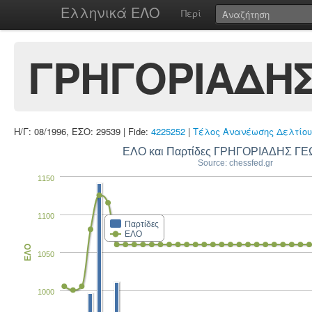
Ελληνικά ΕΛΟ
Περί
ΓΡΗΓΟΡΙΑΔΗΣ
Η/Γ: 08/1996, ΕΣΟ: 29539 | Fide:
4225252
|
Τέλος Ανανέωσης Δελτίου
ΕΛΟ και Παρτίδες ΓΡΗΓΟΡΙΑΔΗΣ ΓΕ
Source: chessfed.gr
1150
1100
Παρτίδες
ΕΛΟ
ΕΛΟ
1050
1000