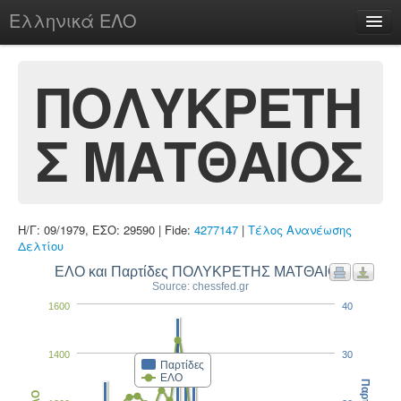
Ελληνικά ΕΛΟ
Περί
ΠΟΛΥΚΡΕΤΗ
Σ ΜΑΤΘΑΙΟΣ
chesstu.be @ discord
Login
Η/Γ: 09/1979, ΕΣΟ: 29590 | Fide:
4277147
|
Τέλος Ανανέωσης
Δελτίου
ΕΛΟ και Παρτίδες ΠΟΛΥΚΡΕΤΗΣ ΜΑΤΘΑΙΟΣ
Source: chessfed.gr
1600
40
1400
30
Παρτίδες
ΕΛΟ