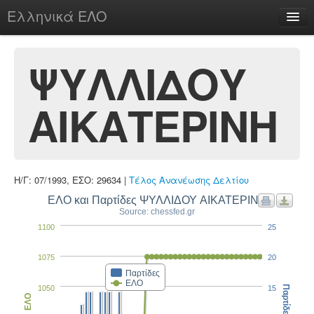
Ελληνικά ΕΛΟ
Περί
ΨΥΛΛΙΔΟΥ
ΑΙΚΑΤΕΡΙΝΗ
chesstu.be @ discord
Login
Η/Γ: 07/1993, ΕΣΟ: 29634 |
Τέλος Ανανέωσης Δελτίου
ΕΛΟ και Παρτίδες ΨΥΛΛΙΔΟΥ ΑΙΚΑΤΕΡΙΝΗ
Source: chessfed.gr
1100
25
1075
20
Παρτίδες
ΕΛΟ
1050
15
Παρτίδες
ΕΛΟ