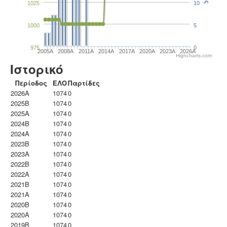
1025
10
1000
5
975
0
2005A
2008A
2011A
2014A
2017A
2020A
2023Α
2026A
Highcharts.com
Ιστορικό
Περίοδος
ΕΛΟ
Παρτίδες
2026A
1074
0
2025B
1074
0
2025A
1074
0
2024B
1074
0
2024A
1074
0
2023B
1074
0
2023Α
1074
0
2022B
1074
0
2022A
1074
0
2021B
1074
0
2021A
1074
0
2020B
1074
0
2020A
1074
0
2019B
1074
0