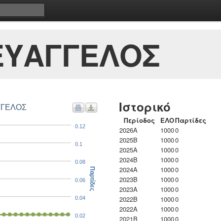
ΕΥΑΓΓΕΛΟΣ
Ιστορικό
ΓΓΕΛΟΣ
Περίοδος
ΕΛΟ
Παρτίδες
0.12
2026A
1000
0
2025B
1000
0
0.1
2025A
1000
0
2024B
1000
0
0.08
2024A
1000
0
Παρτίδες
2023B
1000
0
0.06
2023Α
1000
0
2022B
1000
0
0.04
2022A
1000
0
0.02
2021B
1000
0