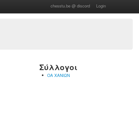
chesstu.be @ discord
Login
Σύλλογοι
ΟΑ ΧΑΝΙΩΝ