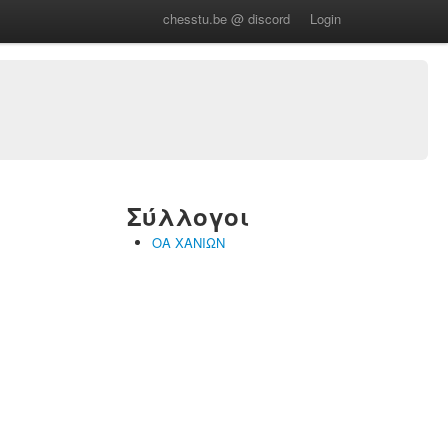
chesstu.be @ discord
Login
Σύλλογοι
ΟΑ ΧΑΝΙΩΝ