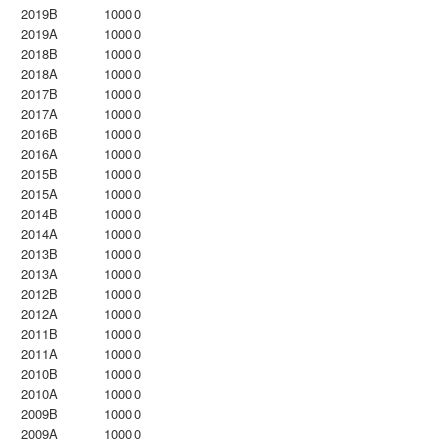
2019B
1000
0
2019A
1000
0
2018B
1000
0
2018A
1000
0
2017B
1000
0
2017A
1000
0
2016B
1000
0
2016A
1000
0
2015B
1000
0
2015A
1000
0
2014B
1000
0
2014A
1000
0
2013B
1000
0
2013A
1000
0
2012B
1000
0
2012A
1000
0
2011B
1000
0
2011A
1000
0
2010B
1000
0
2010A
1000
0
2009B
1000
0
2009A
1000
0