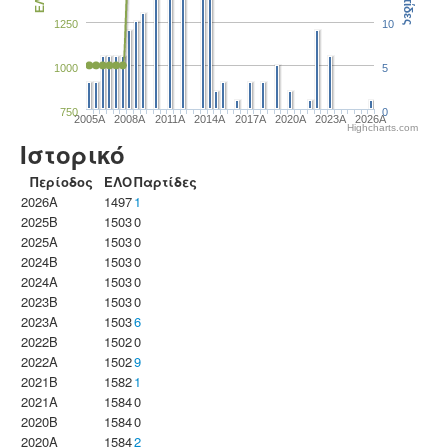
Παρτίδες
ΕΛΟ
1250
10
1000
5
750
0
2005A
2008A
2011A
2014A
2017A
2020A
2023Α
2026A
Highcharts.com
Ιστορικό
Περίοδος
ΕΛΟ
Παρτίδες
2026A
1497
1
2025B
1503
0
2025A
1503
0
2024B
1503
0
2024A
1503
0
2023B
1503
0
2023Α
1503
6
2022B
1502
0
2022A
1502
9
2021B
1582
1
2021A
1584
0
2020B
1584
0
2020A
1584
2