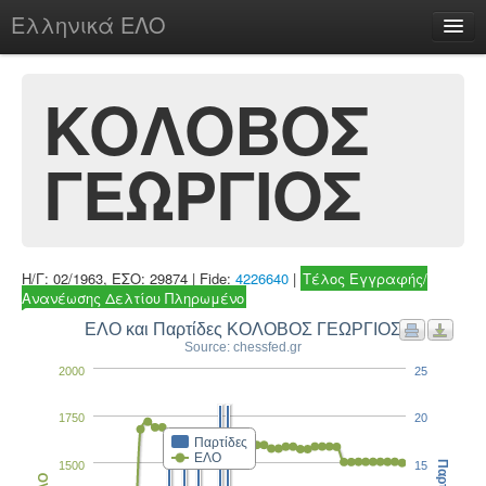
Ελληνικά ΕΛΟ
Περί
ΚΟΛΟΒΟΣ
ΓΕΩΡΓΙΟΣ
chesstu.be @ discord
Login
Η/Γ: 02/1963, ΕΣΟ: 29874 | Fide:
4226640
|
Τέλος Εγγραφής/
Ανανέωσης Δελτίου Πληρωμένο
ΕΛΟ και Παρτίδες ΚΟΛΟΒΟΣ ΓΕΩΡΓΙΟΣ
Source: chessfed.gr
2000
25
1750
20
Παρτίδες
ΕΛΟ
1500
15