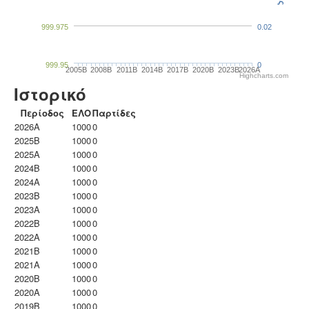
999.975
0.02
999.95
0
2005B
2008B
2011B
2014B
2017B
2020B
2023B
2026A
Highcharts.com
Ιστορικό
Περίοδος
ΕΛΟ
Παρτίδες
2026A
1000
0
2025B
1000
0
2025A
1000
0
2024B
1000
0
2024A
1000
0
2023B
1000
0
2023Α
1000
0
2022B
1000
0
2022A
1000
0
2021B
1000
0
2021A
1000
0
2020B
1000
0
2020A
1000
0
2019B
1000
0