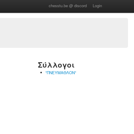
chesstu.be @ discord
Login
Σύλλογοι
"ΠΝΕΥΜΑΘΛΟΝ"