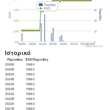
Παρτίδες
ΕΛΟ
1400
30
Παρτίδες
ΕΛΟ
1200
20
1000
10
800
0
2006A
2009A
2012A
2015A
2018A
2021A
2024A
2026A
Highcharts.com
Ιστορικό
Περίοδος
ΕΛΟ
Παρτίδες
2026A
1566
0
2025B
1566
0
2025A
1566
0
2024B
1566
0
2024A
1566
0
2023B
1566
0
2023Α
1566
0
2022B
1566
0
2022A
1566
0
2021B
1566
0