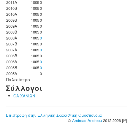
2011A
1005
0
2010B
1005
0
2010A
1005
0
2009B
1005
0
2009A
1005
0
2008B
1005
0
2008A
1005
0
2007B
1005
0
2007A
1005
0
2006B
1005
0
2006A
1005
0
2005B
1005
0
2005A
-
0
Παλαιότερα
-
Σύλλογοι
ΟΑ ΧΑΝΙΩΝ
Επιστροφή στην Ελληνική Σκακιστική Ομοσπονδία
©
Andreas Andreou
2012-2026 [P]