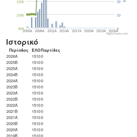
1200
20
1000
10
800
0
2005A
2008A
2011A
2014A
2017A
2020A
2023Α
2026A
Highcharts.com
Ιστορικό
Περίοδος
ΕΛΟ
Παρτίδες
2026A
1510
0
2025B
1510
0
2025A
1510
0
2024B
1510
0
2024A
1510
0
2023B
1510
0
2023Α
1510
0
2022B
1510
0
2022A
1510
0
2021B
1510
0
2021A
1510
0
2020B
1510
0
2020A
1510
0
2019B
1510
0