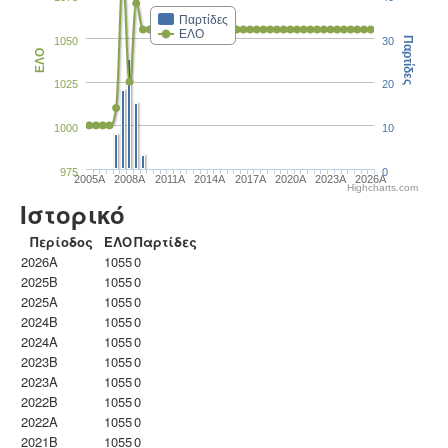
Παρτίδες
ΕΛΟ
1050
30
Παρτίδες
ΕΛΟ
1025
20
1000
10
975
0
2005A
2008A
2011A
2014A
2017A
2020A
2023Α
2026A
Highcharts.com
Ιστορικό
Περίοδος
ΕΛΟ
Παρτίδες
2026A
1055
0
2025B
1055
0
2025A
1055
0
2024B
1055
0
2024A
1055
0
2023B
1055
0
2023Α
1055
0
2022B
1055
0
2022A
1055
0
2021B
1055
0