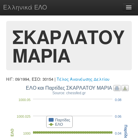
Ελληνικά ΕΛΟ
Περί
ΣΚΑΡΛΑΤΟΥ
ΜΑΡΙΑ
chesstu.be @ discord
Login
Η/Γ: 09/1994, ΕΣΟ: 30154 |
Τέλος Ανανέωσης Δελτίου
ΕΛΟ και Παρτίδες ΣΚΑΡΛΑΤΟΥ ΜΑΡΙΑ
Source: chessfed.gr
1000.05
0.08
1000.025
0.06
Παρτίδες
ΕΛΟ
Παρτίδες
ΕΛΟ
1000
0.04