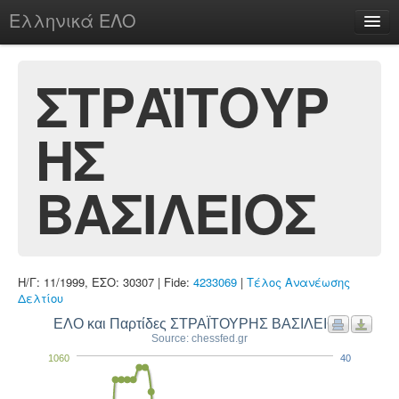
Ελληνικά ΕΛΟ
Περί
ΣΤΡΑΪΤΟΥΡ
ΗΣ
chesstu.be @ discord
Login
ΒΑΣΙΛΕΙΟΣ
Η/Γ: 11/1999, ΕΣΟ: 30307 | Fide:
4233069
|
Τέλος Ανανέωσης
Δελτίου
ΕΛΟ και Παρτίδες ΣΤΡΑΪΤΟΥΡΗΣ ΒΑΣΙΛΕΙΟΣ
Source: chessfed.gr
1060
40