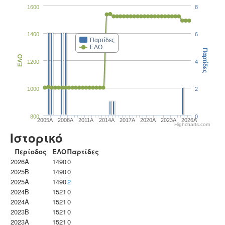
1600
8
1400
6
Παρτίδες
ΕΛΟ
Παρτίδες
ΕΛΟ
1200
4
1000
2
800
0
2005A
2008A
2011A
2014A
2017A
2020A
2023Α
2026A
Highcharts.com
Ιστορικό
Περίοδος
ΕΛΟ
Παρτίδες
2026A
1490
0
2025B
1490
0
2025A
1490
2
2024B
1521
0
2024A
1521
0
2023B
1521
0
2023Α
1521
0