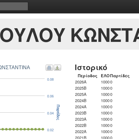
ΟΥΛΟΥ ΚΩΝΣΤ
Ιστορικό
ΚΩΝΣΤΑΝΤΙΝΑ
Περίοδος
ΕΛΟ
Παρτίδες
0.08
2026A
1000
0
2025B
1000
0
2025A
1000
0
0.06
2024B
1000
0
2024A
1000
0
Παρτίδες
2023B
1000
0
0.04
2023Α
1000
0
2022B
1000
0
0.02
2022A
1000
0
2021B
1000
0