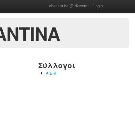
chesstu.be @ discord
Login
ΑΝΤΙΝΑ
Σύλλογοι
Α.Ε.Κ.