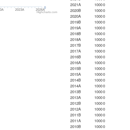
2021A
1000
0
0
2020B
1000
0
20A
2023Α
2026A
Highcharts.com
2020A
1000
0
2019B
1000
0
2019A
1000
0
2018B
1000
0
2018A
1000
0
2017B
1000
0
2017A
1000
0
2016B
1000
0
2016A
1000
0
2015B
1000
0
2015A
1000
0
2014B
1000
0
2014A
1000
0
2013B
1000
0
2013A
1000
0
2012B
1000
0
2012A
1000
0
2011B
1000
0
2011A
1000
0
2010B
1000
0