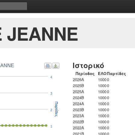
E JEANNE
Ιστορικό
JEANNE
Περίοδος
ΕΛΟ
Παρτίδες
4
2026A
1000
0
2025B
1000
0
2025A
1000
0
3
2024B
1000
0
2024A
1000
0
Παρτίδες
2023B
1000
0
2
2023Α
1000
0
2022B
1000
0
1
2022A
1000
0
2021B
1000
0