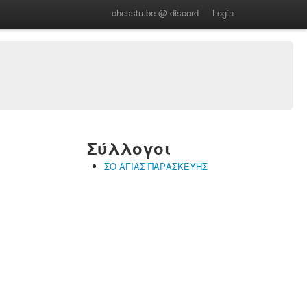
chesstu.be @ discord
Login
Σύλλογοι
ΣΟ ΑΓΙΑΣ ΠΑΡΑΣΚΕΥΗΣ