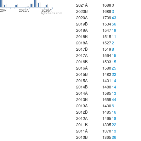
2021A
1688
0
0
2020B
1688
3
020A
2023Α
2026A
Highcharts.com
2020A
1709
43
2019B
1534
56
2019A
1547
19
2018B
1515
11
2018A
1527
2
2017B
1519
8
2017A
1564
15
2016B
1593
15
2016A
1580
25
2015B
1482
22
2015A
1401
14
2014B
1480
14
2014A
1585
13
2013B
1655
44
2013A
1400
6
2012B
1485
16
2012A
1465
18
2011B
1395
22
2011A
1370
13
2010B
1365
26