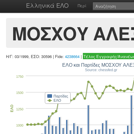
Ελληνικά ΕΛΟ
Περί
ΜΟΣΧΟΥ ΑΛΕ
Η/Γ: 03/1999, ΕΣΟ: 30596 | Fide:
4238664
|
Τέλος Εγγραφής/Ανανέωσ
ΕΛΟ και Παρτίδες ΜΟΣΧΟΥ ΑΛΕ
Source: chessfed.gr
1750
1500
Παρτίδες
ΕΛΟ
ΕΛΟ
1250
1000