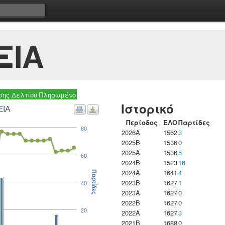
ΞΙΑ
ης Δελτίου Πληρωμένο
Ιστορικό
ΞΙΑ
Περίοδος
ΕΛΟ
Παρτίδες
80
2026A
1562
3
2025B
1536
0
2025A
1536
5
60
2024B
1523
16
2024A
1641
4
Παρτίδες
2023B
1627
1
40
2023Α
1627
0
2022B
1627
0
20
2022A
1627
3
2021B
1688
0