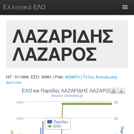
Ελληνικά ΕΛΟ
Περί
ΛΑΖΑΡΙΔΗΣ
ΛΑΖΑΡΟΣ
chesstu.be @ discord
Login
Η/Γ: 01/1999, ΕΣΟ: 30661 | Fide:
4239970
|
Τέλος Ανανέωσης
Δελτίου
ΕΛΟ και Παρτίδες ΛΑΖΑΡΙΔΗΣ ΛΑΖΑΡΟΣ
Source: chessfed.gr
1060
20
1040
15
Παρτίδες
ΕΛΟ