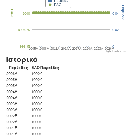
Παρτίδες
ΕΛΟ
Παρτίδες
ΕΛΟ
1000
0.04
999.975
0.02
999.95
0
2005A
2008A
2011A
2014A
2017A
2020A
2023Α
2026A
Highcharts.com
Ιστορικό
Περίοδος
ΕΛΟ
Παρτίδες
2026A
1000
0
2025B
1000
0
2025A
1000
0
2024B
1000
0
2024A
1000
0
2023B
1000
0
2023Α
1000
0
2022B
1000
0
2022A
1000
0
2021B
1000
0
2021A
1000
0