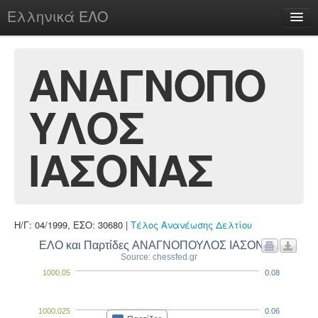
Ελληνικά ΕΛΟ
Περί
ΑΝΑΓΝΟΠΟ
ΥΛΟΣ
chesstu.be @ discord
Login
ΙΑΣΟΝΑΣ
Η/Γ: 04/1999, ΕΣΟ: 30680 |
Τέλος Ανανέωσης Δελτίου
ΕΛΟ και Παρτίδες ΑΝΑΓΝΟΠΟΥΛΟΣ ΙΑΣΟΝΑΣ
Source: chessfed.gr
1000.05
0.08
1000.025
0.06