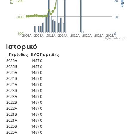
Παρτίδες
ΕΛΟ
1200
20
1000
10
800
0
2005A
2008A
2011A
2014A
2017A
2020A
2023Α
2026A
Highcharts.com
Ιστορικό
Περίοδος
ΕΛΟ
Παρτίδες
2026A
1457
0
2025B
1457
0
2025A
1457
0
2024B
1457
0
2024A
1457
0
2023B
1457
0
2023Α
1457
0
2022B
1457
0
2022A
1457
0
2021B
1457
0
2021A
1457
0
2020B
1457
0
2020A
1457
0