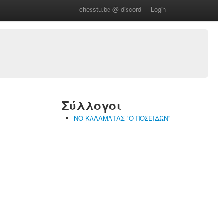
chesstu.be @ discord
Login
Σύλλογοι
ΝΟ ΚΑΛΑΜΑΤΑΣ "Ο ΠΟΣΕΙΔΩΝ"