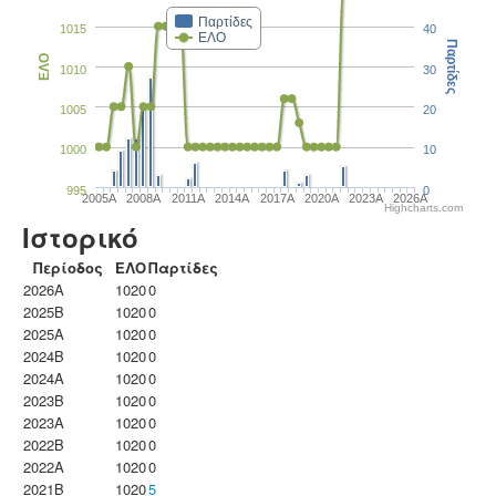
Παρτίδες
1015
40
ΕΛΟ
Παρτίδες
ΕΛΟ
1010
30
1005
20
1000
10
995
0
2005A
2008A
2011A
2014A
2017A
2020A
2023Α
2026A
Highcharts.com
Ιστορικό
Περίοδος
ΕΛΟ
Παρτίδες
2026A
1020
0
2025B
1020
0
2025A
1020
0
2024B
1020
0
2024A
1020
0
2023B
1020
0
2023Α
1020
0
2022B
1020
0
2022A
1020
0
2021B
1020
5