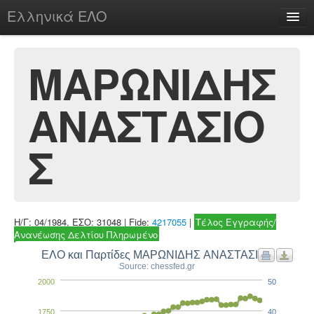
Ελληνικά ΕΛΟ
Περί
ΜΑΡΩΝΙΔΗΣ
ΑΝΑΣΤΑΣΙΟ
chesstu.be @ discord
Login
Σ
Η/Γ: 04/1984, ΕΣΟ: 31048 | Fide:
4217055
|
Τέλος Εγγραφής/
Ανανέωσης Δελτίου Πληρωμένο
ΕΛΟ και Παρτίδες ΜΑΡΩΝΙΔΗΣ ΑΝΑΣΤΑΣΙΟΣ
Source: chessfed.gr
2000
50
1750
40