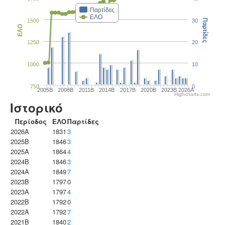
Παρτίδες
ΕΛΟ
1500
30
Παρτίδες
ΕΛΟ
1250
20
1000
10
750
0
2005B
2008B
2011B
2014B
2017B
2020B
2023B
2026A
Highcharts.com
Ιστορικό
Περίοδος
ΕΛΟ
Παρτίδες
2026A
1831
3
2025B
1846
3
2025A
1864
4
2024B
1846
3
2024A
1849
7
2023B
1797
0
2023Α
1797
4
2022B
1792
0
2022A
1792
7
2021B
1840
2